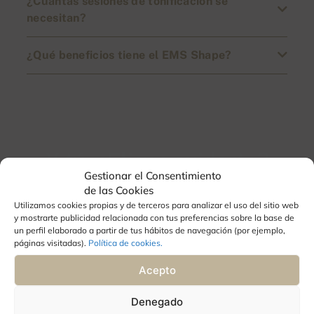
¿Cuántas sesiones de tonificación se
necesitan?
¿Qué beneficios tiene el EMS Shape?
Y tú, ¿Eliges cuidarte?
Gestionar el Consentimiento
de las Cookies
Nos puedes encontrar en Aguadulce,
Almería.
Utilizamos cookies propias y de terceros para analizar el uso del sitio web
y mostrarte publicidad relacionada con tus preferencias sobre la base de
un perfil elaborado a partir de tus hábitos de navegación (por ejemplo,
páginas visitadas).
Política de cookies.
Acepto
Denegado