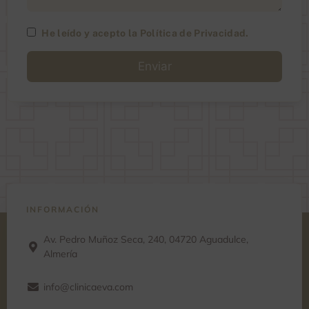
He leído y acepto la
Política de Privacidad
.
A
l
t
e
r
n
a
t
i
v
e
:
INFORMACIÓN
Av. Pedro Muñoz Seca, 240, 04720 Aguadulce,
Almería
info@clinicaeva.com