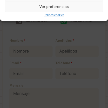
Ver preferencias
CONSULTA INICIAL GRATUITA
Política cookies
950 880 542
950 880 542
Nombre
*
Apellidos
*
Email
*
Teléfono
*
Mensaje