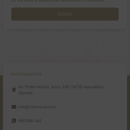
A
l
t
e
r
n
a
t
i
v
e
:
INFORMACIÓN
Av. Pedro Muñoz Seca, 240, 04720 Aguadulce,
Almería
info@clinicaeva.com
950 880 542