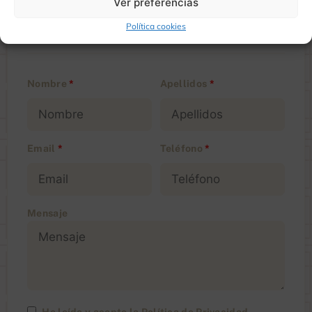
Ver preferencias
950 880 542
950 880 542
Política cookies
Nombre
*
Apellidos
*
Email
*
Teléfono
*
Mensaje
He leído y acepto la
Política de Privacidad
.