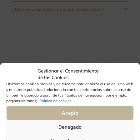
¿Qué precio tiene la depilación láser?
Y tú, ¿Eliges cuidarte?
Nos puedes encontrar en Aguadulce,
Gestionar el Consentimiento
Almería.
de las Cookies
Utilizamos cookies propias y de terceros para analizar el uso del sitio web
y mostrarte publicidad relacionada con tus preferencias sobre la base de
un perfil elaborado a partir de tus hábitos de navegación (por ejemplo,
páginas visitadas).
Política de cookies.
Acepto
Denegado
CONSULTA INICIAL GRATUITA