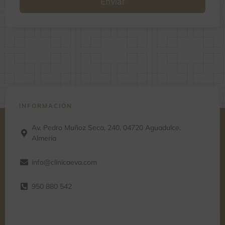
t
e
r
n
a
t
i
v
e
:
INFORMACIÓN
Av. Pedro Muñoz Seca, 240, 04720 Aguadulce,
Almería
info@clinicaeva.com
950 880 542