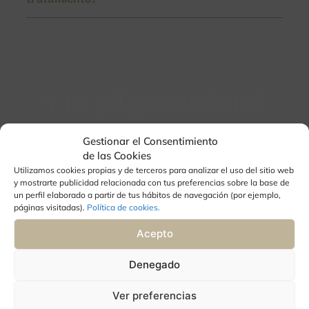
Y tú, ¿Eliges cuidarte?
Nos puedes encontrar en Aguadulce,
Gestionar el Consentimiento
Almería.
de las Cookies
Utilizamos cookies propias y de terceros para analizar el uso del sitio web
y mostrarte publicidad relacionada con tus preferencias sobre la base de
un perfil elaborado a partir de tus hábitos de navegación (por ejemplo,
páginas visitadas).
Política de cookies.
Acepto
Denegado
Ver preferencias
950 880 542
950 880 542