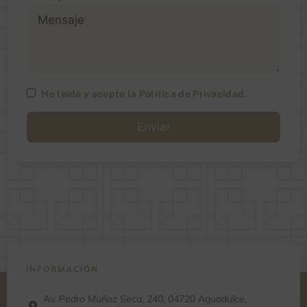
He leído y acepto la
Política de Privacidad
.
A
l
t
e
r
n
a
t
i
v
e
:
INFORMACIÓN
Av. Pedro Muñoz Seca, 240, 04720 Aguadulce,