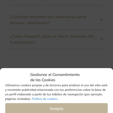
¿Cuántas sesiones son necesarias para
obtener resultados?
¿Tiene riesgos?¿Qué no hacer después del
tratamiento?
Gestionar el Consentimiento
Y tú, ¿Eliges cuidarte?
de las Cookies
Utilizamos cookies propias y de terceros para analizar el uso del sitio web
y mostrarte publicidad relacionada con tus preferencias sobre la base de
Nos puedes encontrar en Aguadulce,
un perfil elaborado a partir de tus hábitos de navegación (por ejemplo,
Almería.
páginas visitadas).
Política de cookies.
Acepto