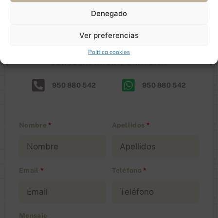
Denegado
Ver preferencias
Política cookies
CONSULTA INICIAL GRATUITA
950 880 542
950 880 542
Nombre
*
Apellidos
*
Email
*
Teléfono
*
Mensaje