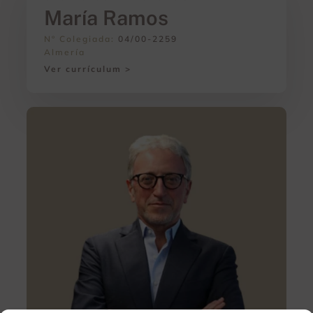
María Ramos
Nº Colegiada:
04/00-2259
Almería
Ver currículum >