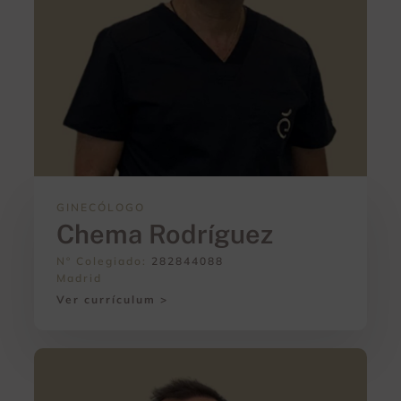
GINECÓLOGO
Chema Rodríguez
Nº Colegiado:
282844088
Madrid
Ver currículum >