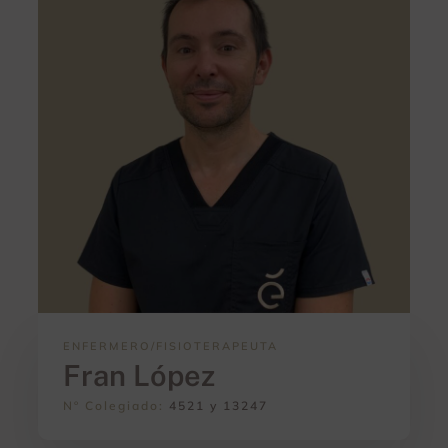
ENFERMERO/FISIOTERAPEUTA
Fran López
Nº Colegiado:
4521 y 13247