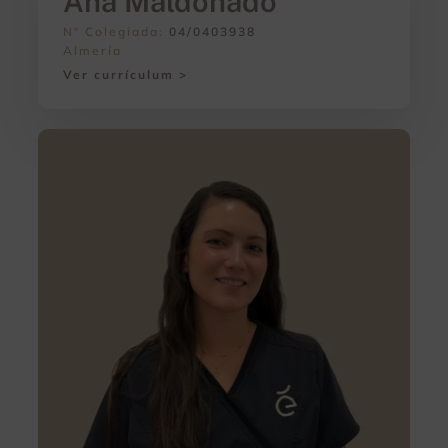
Ana Maldonado
Nº Colegiada:
04/0403938
Almería
Ver currículum >