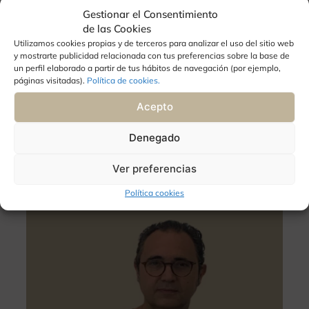
Gestionar el Consentimiento
de las Cookies
Utilizamos cookies propias y de terceros para analizar el uso del sitio web
y mostrarte publicidad relacionada con tus preferencias sobre la base de
un perfil elaborado a partir de tus hábitos de navegación (por ejemplo,
OFTALMÓLOGO
páginas visitadas).
Política de cookies.
Gorka Martinez Grau
Acepto
Nº Colegiado:
25662
Barcelona
Denegado
Ver currículum >
Ver preferencias
Política cookies