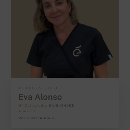
MÉDICO ESTÉTICO
Eva Alonso
Nº Colegiada:
04/0404006
Almería
Ver currículum >