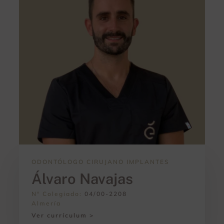
ODONTÓLOGO CIRUJANO IMPLANTES
Álvaro Navajas
Nº Colegiado:
04/00-2208
Almería
Ver currículum >