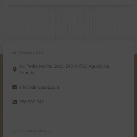
e
r
n
a
t
i
v
e
:
INFORMACIÓN
Av. Pedro Muñoz Seca, 240, 04720 Aguadulce,
Almería
info@clinicaeva.com
950 880 542
ESPECIALIDADES