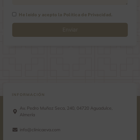
He leído y acepto la
Política de Privacidad
.
A
l
t
e
r
n
a
t
i
v
e
:
INFORMACIÓN
Av. Pedro Muñoz Seca, 240, 04720 Aguadulce,
Almería
info@clinicaeva.com