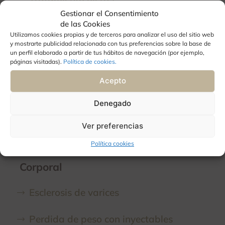
Gestionar el Consentimiento
Relleno de mentón
de las Cookies
Utilizamos cookies propias y de terceros para analizar el uso del sitio web
y mostrarte publicidad relacionada con tus preferencias sobre la base de
Estimuladores de colágeno facial
un perfil elaborado a partir de tus hábitos de navegación (por ejemplo,
páginas visitadas).
Política de cookies.
Ellansé
Acepto
Radiesse
Denegado
Ver preferencias
Lanluma
Política cookies
Corporal
Esclerosis de varices
Perdida de peso con inyectables