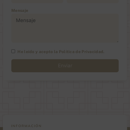
Mensaje
He leído y acepto la
Política de Privacidad
.
A
l
t
e
r
n
a
t
i
v
e
:
INFORMACIÓN